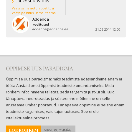
LOE KOGU POSTITUST
Vaata sama autori postitusi
Vaata postitusi samal teemal
Addenda
koolitused
addenda@addenda.ee
21.03.2014 12:00
ÕPPIMISE UUS PARADIGMA
Õppimise uus paradigma: miks teadmiste edasiandmine enam ei
tööta Aastaid peeti õppimist teadmiste omandamiseks. Mida
rohkem infot inimene talletas, seda targem ta justkui oli. Kuid
tänapäeva neuroteadus ja süsteemne mõtlemine on selle
arusaama ümber pööranud. Tänapäeva õppimine ei seisne enam
teadmiste kogumises, vaid tajumuutuses. See ei ole
intellektuaalne protsess ...
LOE ROHKEM
VIRVE ROOSIMÄGI