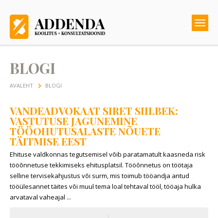
BLOGI
AVALEHT
BLOGI
VANDEADVOKAAT SIRET SIILBEK:
VASTUTUSE JAGUNEMINE
TÖÖOHUTUSALASTE NÕUETE
TÄITMISE EEST
Ehituse valdkonnas tegutsemisel võib paratamatult kaasneda risk
tööõnnetuse tekkimiseks ehitusplatsil. Tööõnnetus on töötaja
selline tervisekahjustus või surm, mis toimub tööandja antud
tööülesannet täites või muul tema loal tehtaval tööl, tööaja hulka
arvataval vaheajal ...