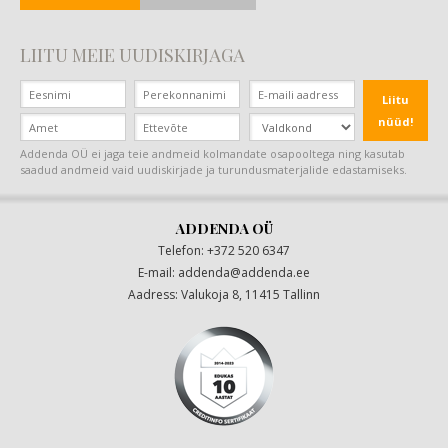
LIITU MEIE UUDISKIRJAGA
Liitu
nüüd!
Addenda OÜ ei jaga teie andmeid kolmandate osapooltega ning kasutab
saadud andmeid vaid uudiskirjade ja turundusmaterjalide edastamiseks.
ADDENDA OÜ
Telefon: +372 520 6347
E-mail:
addenda@addenda.ee
|
Aadress: Valukoja 8, 11415 Tallinn
|