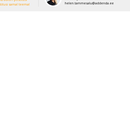
helen.tammesalu@addenda.ee
titusi samal teemal