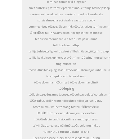
seminar
seminarid
singapur
siret siilbek;leppetrahv;leppetrahvinõue;tellija;töövõtja;lõpptähtaeg;
sisekontroll
sisekoolitus
sisekoolitused
sotsiaalmaks
sotsiaalmeedia
sotsiaalne vastutus
study
summeeritud tööaeg; ületunnid; töötaja;haigestumine;annika vait;addenda
täiendõpe
tallinna arvutikool
tarbijakaitse
tasunõue
teenused
teenushanked
teenuste pakkumine
telli koolitus
tellija
tellija;juhised;riigikohus;siret siilbek;nõuded;töö;ehitus;leping;lepingu sõlmimi
tellija;kokkulepe;leping;vastuvõtmine;tüüptingimused;hankeleping;töövõtja;siret 
tingimused
tls
töö;vaidlus;tööleping;seadus;töövaidluskomisjon;rahaline ülempiir; riigikohus; ad
tööinspektsioon
töökeskkond
töökeskkonna mõõtmised
töökeskkonnavolinik
tööleping
tööleping;seadus;muudatused;töösuhe;regulatsioon;tls;annika vait;liisa orav
tööohutus
tööõnnetus
töösuhted
töötajat kahjustav
töötervishoid
töötasu;maksmine;tähtaeg
tooted
tootmine
töövaiduskomisjon
töövaodlus
töövõtulepin
traditsiooniline arendusprotsess
tsiviilõigus;hea usu põhimõte;vÕs
tulemuslikkus
tuleohutus
turunduskanalid
tvls
ühenduse õiguse riigisisene rakendamine
ühistu