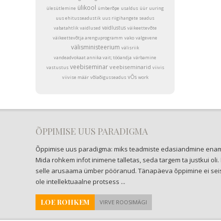
ülikool
ülesütlemine
ümberõpe
usaldus
üür
uuring
uus ehitusseadustik
uus riigihangete seadus
vaidlustus
vabatahtlik
vaidlused
väikeettevõte
väikeettevõtja arenguprogramm
vako
valgevene
välisministeerium
välisriik
vandeadvokaat annika vait; tööandja
värbamine
veebiseminar
veebiseminarid
vastustus
viivis
vÕs
viivise määr
võlaõigusseadus
work
ÕPPIMISE UUS PARADIGMA
Õppimise uus paradigma: miks teadmiste edasiandmine enam 
Mida rohkem infot inimene talletas, seda targem ta justkui 
selle arusaama ümber pööranud. Tänapäeva õppimine ei seis
ole intellektuaalne protsess ...
LOE ROHKEM
VIRVE ROOSIMÄGI