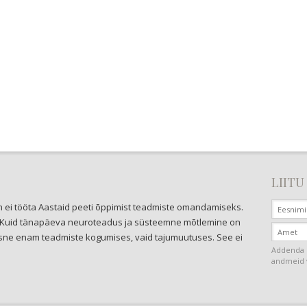
LIITU
ei tööta Aastaid peeti õppimist teadmiste omandamiseks.
oli. Kuid tänapäeva neuroteadus ja süsteemne mõtlemine on
ne enam teadmiste kogumises, vaid tajumuutuses. See ei
Addenda O
andmeid v