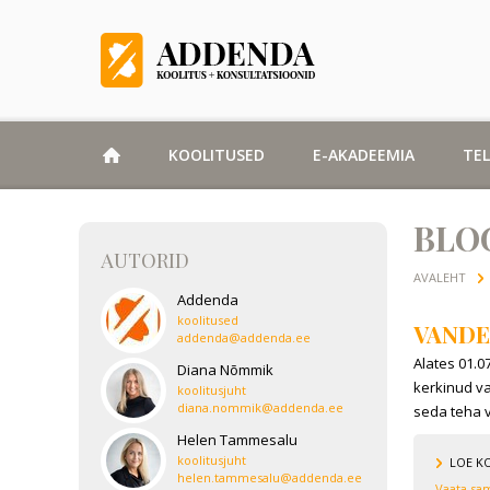
KOOLITUSED
E-AKADEEMIA
TE
BLO
AUTORID
AVALEHT
Addenda
koolitused
VANDE
addenda@addenda.ee
Alates 01.0
Diana Nõmmik
kerkinud va
koolitusjuht
diana.nommik@addenda.ee
seda teha v
Helen Tammesalu
koolitusjuht
LOE K
helen.tammesalu@addenda.ee
Vaata sam