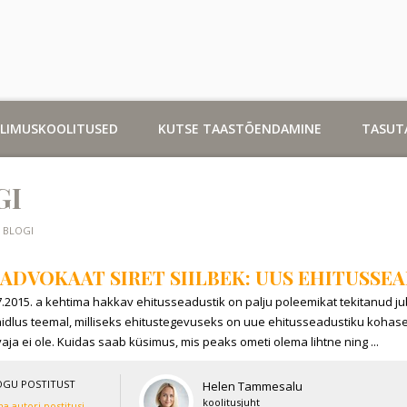
LLIMUSKOOLITUSED
KUTSE TAASTÕENDAMINE
TASUT
GI
BLOGI
ADVOKAAT SIRET SIILBEK: UUS EHITUSSE
7.2015. a kehtima hakkav ehitusseadustik on palju poleemikat tekitanud ju
idlus teemal, milliseks ehitustegevuseks on uue ehitusseadustiku kohaselt 
aja ei ole. Kuidas saab küsimus, mis peaks ometi olema lihtne ning ...
OGU POSTITUST
Helen Tammesalu
koolitusjuht
a autori postitusi