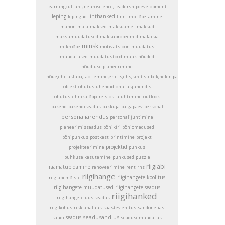
learningculture; neuroscience; leadershipdevelopment
leping
lihthanked
lepingud
linn
lmp
lõpetamine
mahon
maja
maksed
maksuamet
maksud
maksumuudatused
maksuprobeemid
malaisia
minsk
mikroõpe
motivatsioon
muudatus
muudatused
müüdatustööd
müük
nõuded
nõudluse planeerimine
nõue;ehitusluba;taotlemine;ehitis;ehs;siret siilbek;helen pajumaa
objekt
ohutusjuhendid
ohutusjuhendis
ohutustehnika
õppereis
ostujuhtimine
outlook
pakend
pakendiseadus
pakkuja
palgapäev
personal
personaliarendus
personalijuhtimine
planeerimisseadus
põhikiri
põhiomadused
põhipuhkus
postkast
printimine
projekt
projektid
projekteerimine
puhkus
puhkuse kasutamine
puhkused
puzzle
riigiabi
raamatupidamine
renoveerimine
rent
rhs
riigihange
riigihangete koolitus
riigiabi mõiste
riigihangete muudatused
riigihangete seadus
riigihanked
riigihangete uus seadus
riigikohus
riskianalüüs
säästev ehitus
sandor elias
seadusandlus
seadus
saudi
seadusemuudatus