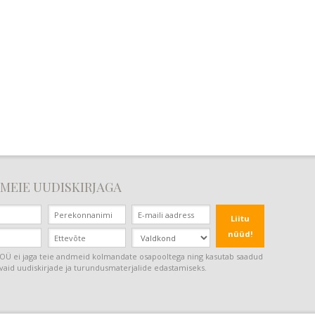
 MEIE UUDISKIRJAGA
Liitu
nüüd!
Ü ei jaga teie andmeid kolmandate osapooltega ning kasutab saadud
aid uudiskirjade ja turundusmaterjalide edastamiseks.