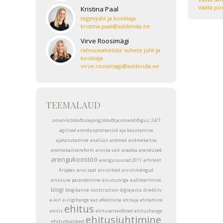
Vaata pos
Kristina Paal
tegevjuht ja koolitaja
kristina.paal@addenda.ee
Virve Roosimägi
rahvusvaheliste suhete juht ja
koolitaja
virve.roosimagi@addenda.ee
TEEMALAUD
;omanik;töövõtuleping;töövõtja;omandiõigus;
24/7
agiilsed arendusprotsessid
aja kasutamine
ajakasutamine
analüüs
andmed
andmekaitse
andmekaitsereform
annika vait
araabia
arendused
arengukoostöö
arengusuunad 2011
arhitekt
Äripäev
arvo saat
arvutikool
arvutimängud
arvutuse parandamine
arvutusviga
auditeerimine
blogi
blogikanne
construction
digiajastu
direktiiv
e-kiri
e-riigihange
eas
efektiivne
ehitaja
ehitamine
ehitus
ehitis
ehitusettevõtted
ehitushange
ehitusjuhtimine
ehitushanked