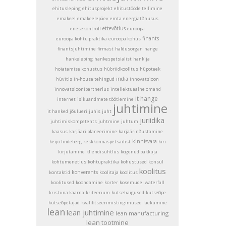
ehitusleping
ehitusprojekt
ehitustööde tellimine
emakeel
emakeelepäev
emta
energiatõhusus
ettevõtlus
enesekontroll
euroopa
finants
euroopa kohtu praktika
euroopa kohus
finantsjuhtimine
firmast
haldusorgan
hange
hankeleping
hankespetsialist
hankija
hoiatamise kohustus
hübriidkoolitus
hüpoteek
india
hüvitis
in-house tehingud
innovatsioon
innovatsioonipartnerlus
intellektuaalne omand
it hange
internet
isikuandmete töötlemine
juhtimine
it hanked
jõulueri
juhis
juht
juriidika
juhtimiskompetents
juhtmine
juhtum
kaasus
karjääri planeerimine
karjäärinõustamine
kinnisvara
keijo lindeberg
keskkonnaspetsailist
kiri
kirjutamine
kliendisuhtlus
kogenud pakkuja
kohtumenetlus
kohtupraktika
kohustused
konsul
koolitus
konverents
kontaktid
koolitaja koolitus
koolitused
koondamine
korter
kosemudel waterfall
kristiina kaarna
kriteerium
kutsehaigused
kutseõpe
kutseõpetajad
kvalifitseerimistingimused
laekumine
lean
lean juhtimine
lean manufacturing
lean tootmine