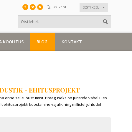
Sisukord
EESTI KEEL
A KOOLITUS
BLOGI
KONTAKT
ADUSTIK - EHITUSPROJEKT
ba enne selle jõustumist. Praeguseks on juristide vahel üles
ehitusprojekti koostamine vajalik ning millistel juhtudel