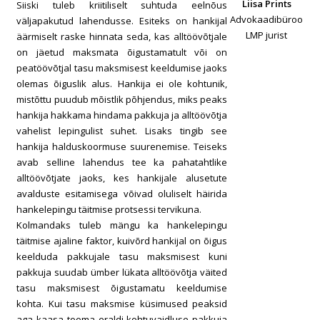
Liisa Prints
Siiski tuleb kriitiliselt suhtuda eelnõus
Advokaadibüroo
väljapakutud lahendusse. Esiteks on hankijal
LMP jurist
äärmiselt raske hinnata seda, kas alltöövõtjale
on jäetud maksmata õigustamatult või on
peatöövõtjal tasu maksmisest keeldumise jaoks
olemas õiguslik alus. Hankija ei ole kohtunik,
mistõttu puudub mõistlik põhjendus, miks peaks
hankija hakkama hindama pakkuja ja alltöövõtja
vahelist lepingulist suhet. Lisaks tingib see
hankija halduskoormuse suurenemise. Teiseks
avab selline lahendus tee ka pahatahtlike
alltöövõtjate jaoks, kes hankijale alusetute
avalduste esitamisega võivad oluliselt häirida
hankelepingu täitmise protsessi tervikuna.
Kolmandaks tuleb mängu ka hankelepingu
täitmise ajaline faktor, kuivõrd hankijal on õigus
keelduda pakkujale tasu maksmisest kuni
pakkuja suudab ümber lükata alltöövõtja väited
tasu maksmisest õigustamatu keeldumise
kohta. Kui tasu maksmise küsimused peaksid
aga kaasa tooma eraldi kohtuvaidluse pakkuja