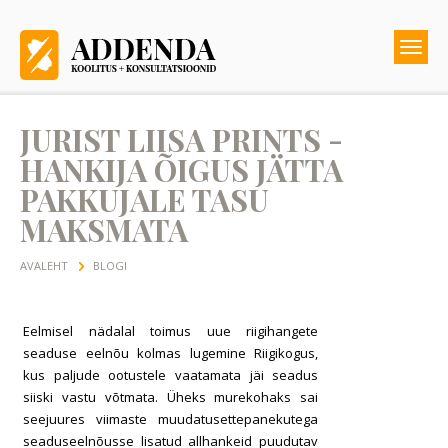
JURIST LIISA PRINTS -
HANKIJA ÕIGUS JÄTTA
PAKKUJALE TASU
MAKSMATA
AVALEHT
BLOGI
Eelmisel nädalal toimus uue riigihangete
seaduse eelnõu kolmas lugemine Riigikogus,
kus paljude ootustele vaatamata jäi seadus
siiski vastu võtmata. Üheks murekohaks sai
seejuures viimaste muudatusettepanekutega
seaduseelnõusse lisatud allhankeid puudutav