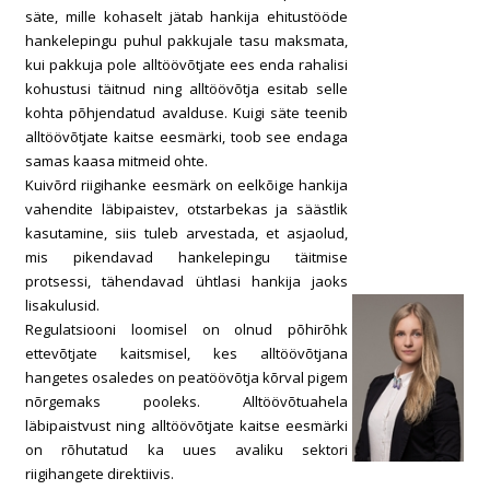
säte, mille kohaselt jätab hankija ehitustööde
hankelepingu puhul pakkujale tasu maksmata,
kui pakkuja pole alltöövõtjate ees enda rahalisi
kohustusi täitnud ning alltöövõtja esitab selle
kohta põhjendatud avalduse. Kuigi säte teenib
alltöövõtjate kaitse eesmärki, toob see endaga
samas kaasa mitmeid ohte.
Kuivõrd riigihanke eesmärk on eelkõige hankija
vahendite läbipaistev, otstarbekas ja säästlik
kasutamine, siis tuleb arvestada, et asjaolud,
mis pikendavad hankelepingu täitmise
protsessi, tähendavad ühtlasi hankija jaoks
lisakulusid.
Regulatsiooni loomisel on olnud põhirõhk
ettevõtjate kaitsmisel, kes alltöövõtjana
hangetes osaledes on peatöövõtja kõrval pigem
nõrgemaks pooleks. Alltöövõtuahela
läbipaistvust ning alltöövõtjate kaitse eesmärki
on rõhutatud ka uues avaliku sektori
riigihangete direktiivis.