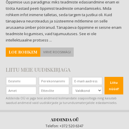
Õppimise uus paradigma: miks teadmiste edasiandmine enam ei
tööta Aastaid peeti õppimist teadmiste omandamiseks. Mida
rohkem infot inimene talletas, seda targem ta justkui oli. Kuid
tänapäeva neuroteadus ja süsteemne mõtlemine on selle
arusaama ümber pööranud. Tänapäeva õppimine ei seisne enam
teadmiste kogumises, vaid tajumuutuses. See ei ole
intellektuaalne protsess ...
LOE ROHKEM
VIRVE ROOSIMÄGI
LIITU MEIE UUDISKIRJAGA
Liitu
nüüd!
Addenda OÜ ei jaga teie andmeid kolmandate osapooltega ning kasutab
saadud andmeid vaid uudiskirjade ja turundusmaterjalide edastamiseks.
ADDENDA OÜ
Telefon: +372 520 6347