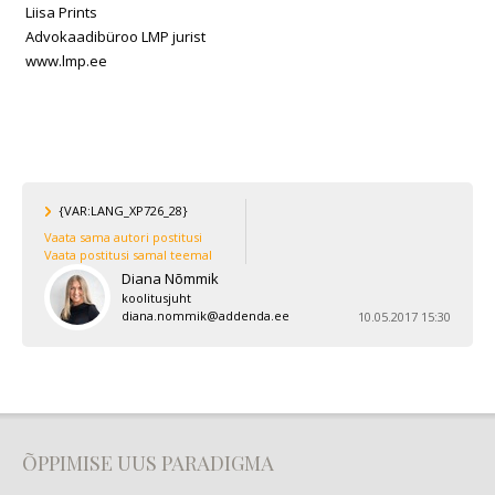
Liisa Prints
Advokaadibüroo LMP jurist
www.lmp.ee
{VAR:LANG_XP726_28}
Vaata sama autori postitusi
Vaata postitusi samal teemal
Diana Nõmmik
koolitusjuht
diana.nommik@addenda.ee
10.05.2017 15:30
ÕPPIMISE UUS PARADIGMA