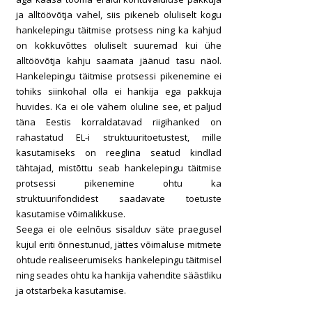
ja alltöövõtja vahel, siis pikeneb oluliselt kogu
hankelepingu täitmise protsess ning ka kahjud
on kokkuvõttes oluliselt suuremad kui ühe
alltöövõtja kahju saamata jäänud tasu näol.
Hankelepingu täitmise protsessi pikenemine ei
tohiks siinkohal olla ei hankija ega pakkuja
huvides. Ka ei ole vähem oluline see, et paljud
täna Eestis korraldatavad riigihanked on
rahastatud EL-i struktuuritoetustest, mille
kasutamiseks on reeglina seatud kindlad
tähtajad, mistõttu seab hankelepingu täitmise
protsessi pikenemine ohtu ka
struktuurifondidest saadavate toetuste
kasutamise võimalikkuse.
Seega ei ole eelnõus sisalduv säte praegusel
kujul eriti õnnestunud, jättes võimaluse mitmete
ohtude realiseerumiseks hankelepingu täitmisel
ning seades ohtu ka hankija vahendite säästliku
ja otstarbeka kasutamise.