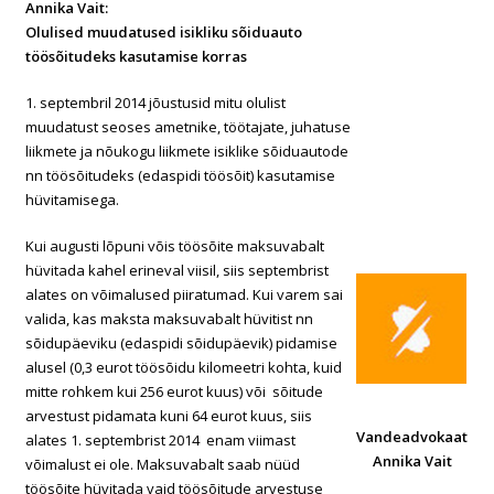
Annika Vait:
Olulised muudatused isikliku sõiduauto
töösõitudeks kasutamise korras
1. septembril 2014 jõustusid mitu olulist
muudatust seoses ametnike, töötajate, juhatuse
liikmete ja nõukogu liikmete isiklike sõiduautode
nn töösõitudeks (edaspidi töösõit) kasutamise
hüvitamisega.
Kui augusti lõpuni võis töösõite maksuvabalt
hüvitada kahel erineval viisil, siis septembrist
alates on võimalused piiratumad. Kui varem sai
valida, kas maksta maksuvabalt hüvitist nn
sõidupäeviku (edaspidi sõidupäevik) pidamise
alusel (0,3 eurot töösõidu kilomeetri kohta, kuid
mitte rohkem kui 256 eurot kuus) või sõitude
arvestust pidamata kuni 64 eurot kuus, siis
Vandeadvokaat
alates 1. septembrist 2014 enam viimast
Annika Vait
võimalust ei ole. Maksuvabalt saab nüüd
töösõite hüvitada vaid töösõitude arvestuse