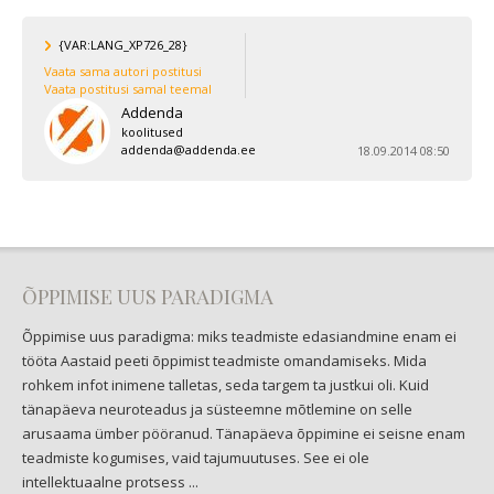
{VAR:LANG_XP726_28}
Vaata sama autori postitusi
Vaata postitusi samal teemal
Addenda
koolitused
addenda@addenda.ee
18.09.2014 08:50
ÕPPIMISE UUS PARADIGMA
Õppimise uus paradigma: miks teadmiste edasiandmine enam ei
tööta Aastaid peeti õppimist teadmiste omandamiseks. Mida
rohkem infot inimene talletas, seda targem ta justkui oli. Kuid
tänapäeva neuroteadus ja süsteemne mõtlemine on selle
arusaama ümber pööranud. Tänapäeva õppimine ei seisne enam
teadmiste kogumises, vaid tajumuutuses. See ei ole
intellektuaalne protsess ...