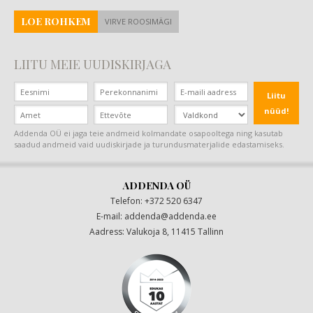
LOE ROHKEM
VIRVE ROOSIMÄGI
LIITU MEIE UUDISKIRJAGA
Liitu
nüüd!
Addenda OÜ ei jaga teie andmeid kolmandate osapooltega ning kasutab
saadud andmeid vaid uudiskirjade ja turundusmaterjalide edastamiseks.
ADDENDA OÜ
Telefon: +372 520 6347
E-mail:
addenda@addenda.ee
|
Aadress: Valukoja 8, 11415 Tallinn
|