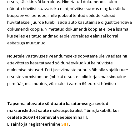
otsus, käskkiri või korraldus. Nimetatud dokumendis tuleb
näidata hüvitist saava isiku nimi, hüvitise suurus ning ka sõidu
kuupäev või periood, mille jooksul tehtud sõitude kulusid
hüvitatakse. Juurde tuleb lisada auto kasutamise õigust tõendava
dokumendi koopia. Nimetatud dokumendi koopiat ei pea lisama,
kui selles esitatud andmed ei ole võrreldes eelmisel korral
esitatuga muutunud.
Nõuetele vastavuses veendumiseks soovitame üle vaadata nii
ettevõtetes kasutatavad sõidupäevikud kui ka hüvitiste
maksmise otsused. Eriti just viimaste puhul võib olla vajalik uute
otsuste vormistamine (mh kui otsustes olid kirjas maksimaalne
piirmäär, mis muutus, või maksti varem 64-eurost hüvitist).
Täpsema ülevaate sõiduauto kasutamisega seotud
maksuriskidest saate maksuspetsialist Tõnis Jakobilt, kui
osalete 26.09.14 toimuval veebiseminaril.
Lisainfo ja registreerimine
SIIT
.