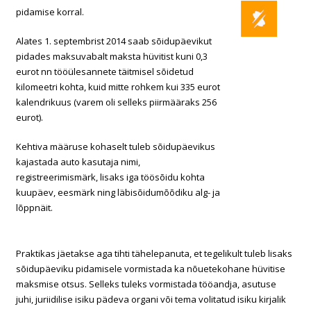
pidamise korral.
Alates 1. septembrist 2014 saab sõidupäevikut
pidades maksuvabalt maksta hüvitist kuni 0,3
eurot nn tööülesannete täitmisel sõidetud
kilomeetri kohta, kuid mitte rohkem kui 335 eurot
kalendrikuus (varem oli selleks piirmääraks 256
eurot).
Kehtiva määruse kohaselt tuleb sõidupäevikus
kajastada auto kasutaja nimi,
registreerimismärk, lisaks iga töösõidu kohta
kuupäev, eesmärk ning läbisõidumõõdiku alg- ja
lõppnäit.
Praktikas jäetakse aga tihti tähelepanuta, et tegelikult tuleb lisaks
sõidupäeviku pidamisele vormistada ka nõuetekohane hüvitise
maksmise otsus. Selleks tuleks vormistada tööandja, asutuse
juhi, juriidilise isiku pädeva organi või tema volitatud isiku kirjalik