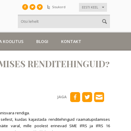
Sisukord
EESTI KEEL
A KOOLITUS
BLOGI
KONTAKT
MISES RENDITEHINGUID?
JAGA
innisvara rendiga.
sellest, kuidas kajastada renditehinguid raamatupidamises
näite varal, mille poolest erinevad SME IFRS ja IFRS 16