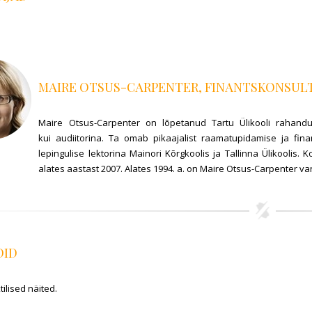
MAIRE OTSUS-CARPENTER, FINANTSKONSULT
Maire Otsus-Carpenter on lõpetanud Tartu Ülikooli rahandus
kui audiitorina. Ta omab pikaajalist raamatupidamise ja fin
lepingulise lektorina Mainori Kõrgkoolis ja Tallinna Ülikoolis
alates aastast 2007. Alates 1994. a. on Maire Otsus-Carpenter va
DID
tilised näited.