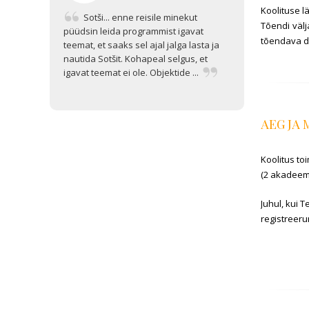
Koolituse l
Sotši... enne reisile minekut
Tõendi väl
püüdsin leida programmist igavat
tõendava d
teemat, et saaks sel ajal jalga lasta ja
nautida Sotšit. Kohapeal selgus, et
igavat teemat ei ole. Objektide ...
AEG JA
Koolitus toi
(2 akadeemi
Juhul, kui 
registreeru