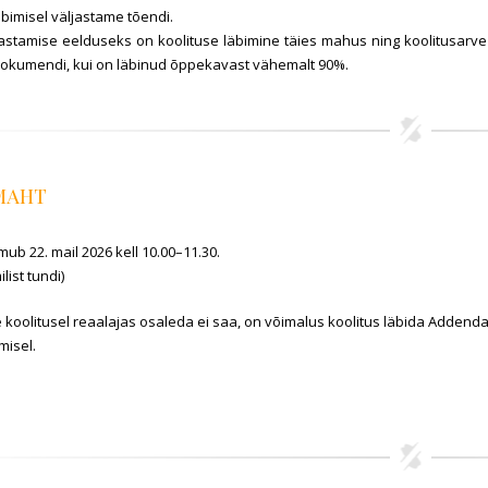
äbimisel väljastame tõendi.
jastamise eelduseks on koolituse läbimine täies mahus ning koolitusarve
okumendi, kui on läbinud õppekavast vähemalt 90%.
 MAHT
mub 22. mail 2026 kell 10.00–11.30.
list tundi)
Te koolitusel reaalajas osaleda ei saa, on võimalus koolitus läbida Addend
misel.