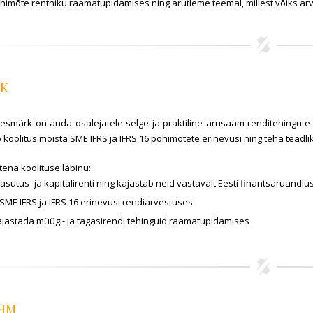
himõte rentniku raamatupidamises ning arutleme teemal, millest võiks ar
RK
eesmärk on anda osalejatele selge ja praktiline arusaam renditehingute 
b koolitus mõista SME IFRS ja IFRS 16 põhimõtete erinevusi ning teha tead
tena koolituse läbinu:
kasutus- ja kapitalirenti ning kajastab neid vastavalt Eesti finantsaruandl
SME IFRS ja IFRS 16 erinevusi rendiarvestuses
jastada müügi- ja tagasirendi tehinguid raamatupidamises
ÜHM