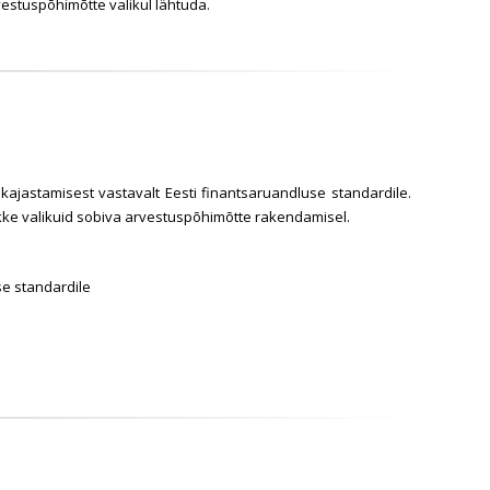
vestuspõhimõtte valikul lähtuda.
kajastamisest vastavalt Eesti finantsaruandluse standardile.
likke valikuid sobiva arvestuspõhimõtte rakendamisel.
use standardile