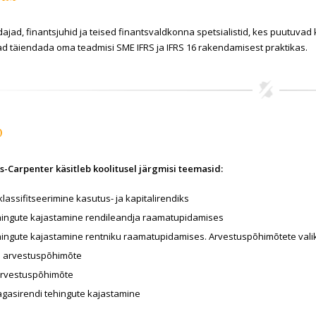
jad, finantsjuhid ja teised finantsvaldkonna spetsialistid, kes puutuvad 
ad täiendada oma teadmisi SME IFRS ja IFRS 16 rakendamisest praktikas.
D
s-Carpenter käsitleb koolitusel järgmisi teemasid:
klassifitseerimine kasutus- ja kapitalirendiks
hingute kajastamine rendileandja raamatupidamises
ingute kajastamine rentniku raamatupidamises. Arvestuspõhimõtete vali
S arvestuspõhimõte
arvestuspõhimõte
agasirendi tehingute kajastamine