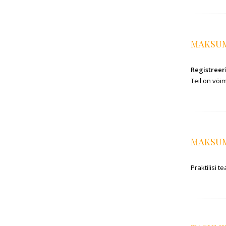
MAKSU
Registreer
Teil on või
MAKSUM
Praktilisi t