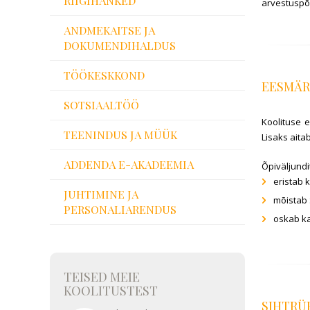
RIIGIHANKED
arvestuspõ
ANDMEKAITSE JA
DOKUMENDIHALDUS
TÖÖKESKKOND
EESMÄ
SOTSIAALTÖÖ
Koolituse 
TEENINDUS JA MÜÜK
Lisaks aita
ADDENDA E-AKADEEMIA
Õpiväljundi
eristab 
JUHTIMINE JA
mõistab 
PERSONALIARENDUS
oskab ka
TEISED MEIE
KOOLITUSTEST
SIHTR