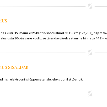
MUS
ides kuni 15. maini 2026 kehtib soodushind 99 € + km
(122,76 €), hiljem t
malus osta 30-päevane koolituse täiendav järelvaatamine hinnaga 14 € + km
US SISALDAB
eadmisi, elektroonilisi õppematerjale, elektroonilist tõendit.