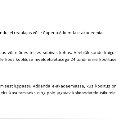
ahendusel reaalajas või e-õppena Addenda e-akadeemias.
odus või mõnes teises sobivas kohas. Veebiülekande käigus
eile koos koolituse meeldetuletusega 24 tundi enne koolituse
umisest ligipääsu Addenda e-akadeemiasse, kus koolitus on
seks kasutamiseks ning pole jagatav kolmandatele isikutele.