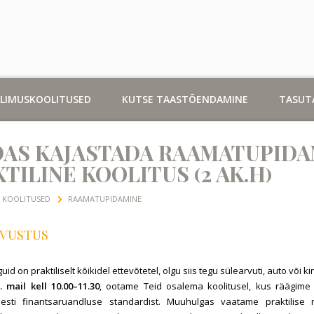
LLIMUSKOOLITUSED
KUTSE TAASTÕENDAMINE
TASUT
DAS KAJASTADA RAAMATUPIDA
TILINE KOOLITUS (2 AK.H)
KOOLITUSED
RAAMATUPIDAMINE
VUSTUS
id on praktiliselt kõikidel ettevõtetel, olgu siis tegu sülearvuti, auto või k
. mail kell 10.00–11.30
, ootame Teid osalema koolitusel, kus räägime 
esti finantsaruandluse standardist. Muuhulgas vaatame praktilise 