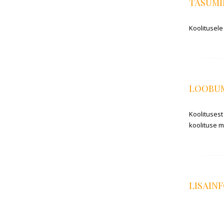
TASUMI
Koolitusele
LOOBU
Koolitusest
koolituse 
LISAIN