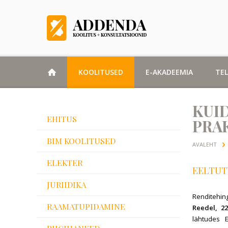
KOOLITUSED
E-AKADEEMIA
TE
KUI
EHITUS
PRAK
BIM KOOLITUSED
AVALEHT
ELEKTER
EELTUT
JURIIDIKA
Renditehingu
RAAMATUPIDAMINE
Reedel, 22
lähtudes E