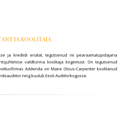
ANT JA KOOLITAJA
e ja krediidi erialal, tegutsenud nii pearaamatupidajana
antsjuhtimise valdkonna koolitaja kogemust. On tegutsenud
. Koolitusfirmas Addenda on Maire Otsus-Carpenter koolitanud
ndeaudiitor ning kuulub Eesti Audiitorkogusse.