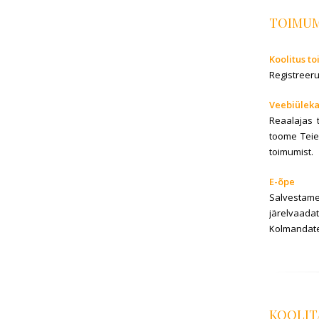
TOIMU
Koolitus to
Registreer
Veebiülek
Reaalajas 
toome Teie
toimumist.
E-õpe
Salvestame
järelvaada
Kolmandate
KOOLIT