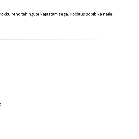
kokku renditehingute kajastamisega. Koolitus sobib ka neile,
k