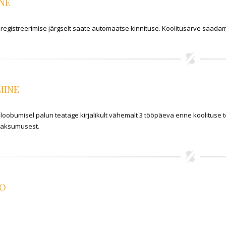
NE
 registreerimise järgselt saate automaatse kinnituse. Koolitusarve saadam
MINE
 loobumisel palun teatage kirjalikult vähemalt 3 tööpäeva enne koolituse
maksumusest.
FO