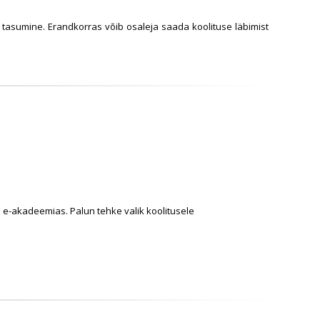
 tasumine. Erandkorras võib osaleja saada koolituse läbimist
a e-akadeemias. Palun tehke valik koolitusele