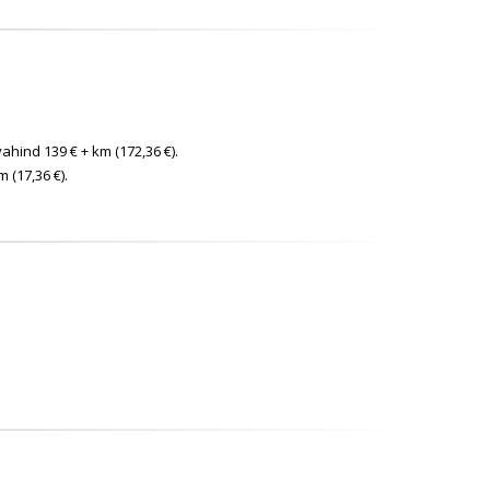
avahind 139 € + km (172,36 €).
 (17,36 €).