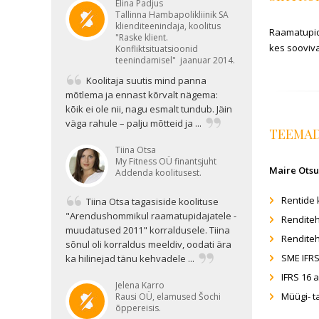
Elina Padjus
Tallinna Hambapolikliinik SA
klienditeenindaja, koolitus
Raamatupida
"Raske klient.
kes sooviv
Konfliktsituatsioonid
teenindamisel" jaanuar 2014.
Koolitaja suutis mind panna
mõtlema ja ennast kõrvalt nägema:
kõik ei ole nii, nagu esmalt tundub. Jäin
väga rahule – palju mõtteid ja ...
TEEMA
Tiina Otsa
My Fitness OÜ finantsjuht
Maire Otsu
Addenda koolitusest.
Rentide 
Tiina Otsa tagasiside koolituse
"Arendushommikul raamatupidajatele -
Rendite
muudatused 2011" korraldusele. Tiina
Renditeh
sõnul oli korraldus meeldiv, oodati ära
SME IFR
ka hilinejad tänu kehvadele ...
IFRS 16 
Jelena Karro
Müügi- t
Rausi OÜ, elamused Šochi
õppereisis.