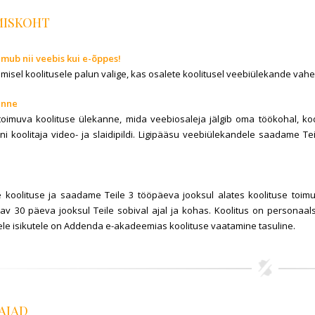
MISKOHT
imub nii veebis kui e-õppes!
umisel koolitusele palun valige, kas osalete koolitusel veebiülekande v
anne
toimuva koolituse ülekanne, mida veebiosaleja jälgib oma töökohal, k
ni koolitaja video- ja slaidipildi. Ligipääsu veebiülekandele saadame T
 koolituse ja saadame Teile 3 tööpäeva jooksul alates koolituse toim
tav 30 päeva jooksul Teile sobival ajal ja kohas. Koolitus on personaal
le isikutele on Addenda e-akadeemias koolituse vaatamine tasuline.
AJAD