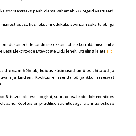
s sooritamiseks peab olema vähemalt 2/3 õigeid vastuseid.
a mitmest osast, kus eksami edukaks sooritamiseks tuleb iga
normdokumentide tundmise eksami ühise korraldamise, mille
Eesti Elektritööde Ettevõtjate Liidu lehelt. Otselingi leiate
siit!
asid eksam hõlmab, kuidas küsimused on üles ehitatud ja
juvam ja kindlam. Koolitus
ei asenda põhjalikku iseseisvat
a.
se 8,
tutvustab testi loogikat, suunab osalejaid dokumentides
helepanu. Koolitus on praktilise suunitlusega ja annab oskuse