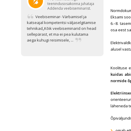
teenindusosakonna juhataja
Addenda veebiseminarist.
Normdokume
Veebiseminar- Värbamisel ja
Eksami soor
katseajal kompetentsi väljaselgitamise
6.–8. tase
tehnikad„Kõik veebiseminarid on head
osa eest sa
sellepärast, et ma ei pea kulutama
aega kuhugi reisimisele, ...
Elektrival
alusel vasta
Koolituse 
kuidas abi
normide õ
Elektriins
orienteerum
läheneda te
Õpiväljundi
omab et