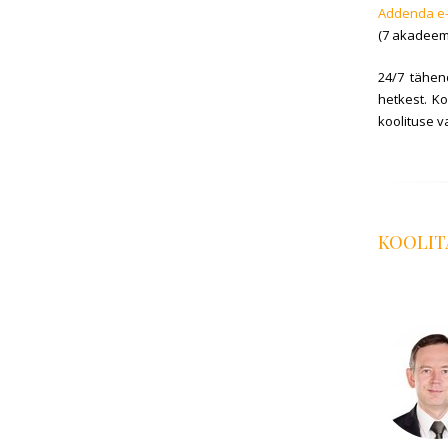
Addenda e
(7 akadeemi
24/7 tähend
hetkest. K
koolituse v
KOOLIT