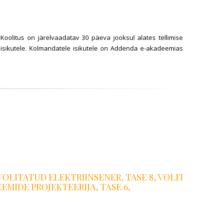
! Koolitus on järelvaadatav 30 päeva jooksul alates tellimise
 isikutele. Kolmandatele isikutele on Addenda e-akadeemias
VOLITATUD ELEKTRIINSENER, TASE 8, VOLITATUD
MIDE PROJEKTEERIJA, TASE 6,