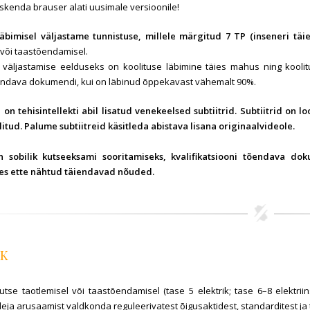
rskenda brauser alati uusimale versioonile!
läbimisel väljastame tunnistuse, millele märgitud 7 TP (inseneri täi
 või taastõendamisel.
 väljastamise eelduseks on koolituse läbimine täies mahus ning kooli
õendava dokumendi, kui on läbinud õppekavast vähemalt 90%.
 on tehisintellekti abil lisatud venekeelsed subtiitrid
. Subtiitrid on 
litud. Palume subtiitreid käsitleda abistava lisana originaalvideole.
n sobilik kutseeksami sooritamiseks, kvalifikatsiooni tõendava do
es ette nähtud täiendavad nõuded.
RK
 kutse taotlemisel või taastõendamisel (tase 5 elektrik; tase 6–8 elekt
eja arusaamist valdkonda reguleerivatest õigusaktidest, standarditest ja t