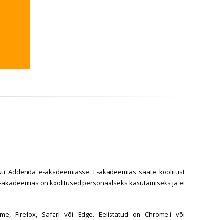
ipääsu Addenda e-akadeemiasse. E-akadeemias saate koolitust
d. E-akadeemias on koolitused personaalseks kasutamiseks ja ei
, Firefox, Safari või Edge. Eelistatud on Chrome'i või