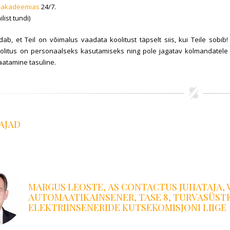
-akadeemias
24/7.
list tundi)
ab, et Teil on võimalus vaadata koolitust täpselt siis, kui Teile sobib
oolitus on personaalseks kasutamiseks ning pole jagatav kolmandatele
aatamine tasuline.
AJAD
MARGUS LEOSTE,
AS CONTACTUS
JUHATAJA, 
AUTOMAATIKAINSENER, TASE 8, TURVASÜSTEE
ELEKTRIINSENERIDE KUTSEKOMISJONI LIIGE