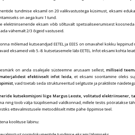
ntide tundmise eksamil on 20 valikvastustega küsimust, eksami edukak
itamiseks on aega kuni 1 tund.
me elektriinseneride eksam võib sõltuvalt spetsialiseerumisest koosned
ada vähemalt 2/3 õigeid vastuseid.
dkonna mõlemad kutseandjad EETEL ja EEES on omavahel kokku leppinud 
vaid eksameid viib 5.-8. kutsetasemele läbi EETEL. Infot eksami kohta leiate 
eesmärk on anda osalejale süsteemne arusaam sellest,
milliseid teem
materjalidest efektiivselt infot leida
, et eksami sooritamine oleks su
ppimist
, vaid toetab seda struktureeritud selgituste ja praktiliste näideteg
eneride kutsekomisjoni liige
Margus Leoste, volitatud elektriinsener, ta
a ning toob välja tüüpilisemad valdkonnad, millele testis pööratakse tä
stiks ettevalmistusele metoodiliselt mitte pähe õppimise teel.
tena koolituse läbinu:
tevalmistust normdokumentide tundmise eksami läbimiseks