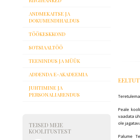
RIIGIHANKED
ANDMEKAITSE JA
DOKUMENDIHALDUS
TÖÖKESKKOND
SOTSIAALTÖÖ
TEENINDUS JA MÜÜK
ADDENDA E-AKADEEMIA
EELTUT
JUHTIMINE JA
PERSONALIARENDUS
Teretulema
Peale kool
vaadata ühe
ole jagatav
TEISED MEIE
KOOLITUSTEST
Palume Te