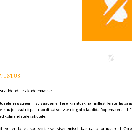
VUSTUS
st Addenda e-akadeemiasse!
itusele registreerimist saadame Teile kinnituskirja, millest leiate lig
 kuu jooksul nii palju kordi kui soovite ning alla laadida õppematerjali
ad kolmandatele isikutele.
il Addenda e-akadeemiasse sisenemisel kasutada brausereid Chrome