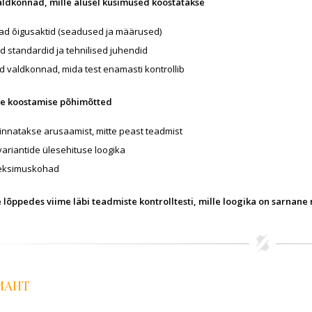
ldkonnad, mille alusel küsimused koostatakse
ad õigusaktid (seadused ja määrused)
 standardid ja tehnilised juhendid
ed valdkonnad, mida test enamasti kontrollib
te koostamise põhimõtted
innatakse arusaamist, mitte peast teadmist
ariantide ülesehituse loogika
 eksimuskohad
se lõppedes viime läbi teadmiste kontrolltesti, mille loogika on sarn
 MAHT