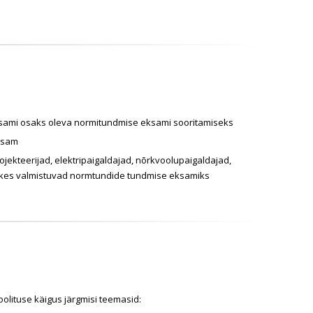
eksami osaks oleva normitundmise eksami sooritamiseks
eksam
rojekteerijad, elektripaigaldajad, nõrkvoolupaigaldajad,
ed, kes valmistuvad normtundide tundmise eksamiks
koolituse käigus järgmisi teemasid: