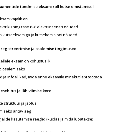
umentide tundmise eksami roll kutse omistamisel
eksam vajalik on
lektriku ning tase 6–8 elektriinseneri nõuded
os kutseeksamiga ja kutsekomisjoni nõuded
e registreerimise ja osalemise tingimused
a kellele eksam on kohustuslik
d osalemiseks
id ja infoallikad, mida enne eksamile minekut läbi töötada
lesehitus ja läbiviimise kord
e struktuur ja jaotus
miseks antav aeg
jalide kasutamise reeglid (kuidas ja mida lubatakse)