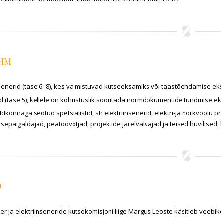
ÜHM
nsenerid (tase 6–8), kes valmistuvad kutseeksamiks või taastõendamise 
ud (tase 5), kellele on kohustuslik sooritada normdokumentide tundmise 
aldkonnaga seotud spetsialistid, sh elektriinsenerid, elektri-ja nõrkvoolu p
tsepaigaldajad, peatöövõtjad, projektide järelvalvajad ja teised huvilis
D
ner ja elektriinseneride kutsekomisjoni liige Margus Leoste käsitleb veebi