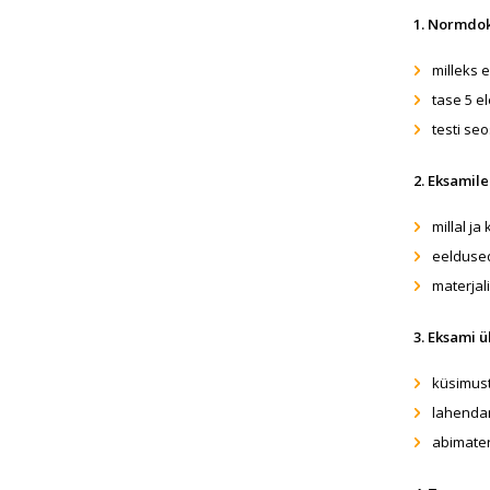
1. Normdok
milleks 
tase 5 e
testi se
2. Eksamil
millal j
eelduse
materjal
3. Eksami ü
küsimust
lahenda
abimater