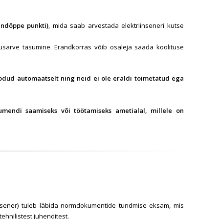
endõppe punkti)
, mida saab arvestada elektriinseneri kutse
tusarve tasumine. Erandkorras võib osaleja saada koolituse
loodud automaatselt ning neid ei ole eraldi toimetatud ega
kumendi saamiseks või töötamiseks ametialal, millele on
riinsener) tuleb läbida normdokumentide tundmise eksam, mis
ehnilistest juhenditest.