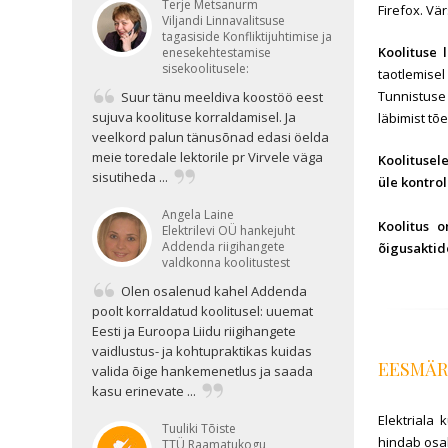
Terje Metsanurm
Firefox. Vä
Viljandi Linnavalitsuse
tagasiside Konfliktijuhtimise ja
Koolituse 
enesekehtestamise
sisekoolitusele:
taotlemisel
Tunnistuse
Suur tänu meeldiva koostöö eest
sujuva koolituse korraldamisel. Ja
läbimist t
veelkord palun tänusõnad edasi öelda
meie toredale lektorile pr Virvele väga
Koolitusele
sisutiheda ...
üle kontrol
Angela Laine
Koolitus o
Elektrilevi OÜ hankejuht
Addenda riigihangete
õigusaktid
valdkonna koolitustest
Olen osalenud kahel Addenda
poolt korraldatud koolitusel: uuemat
Eesti ja Euroopa Liidu riigihangete
vaidlustus- ja kohtupraktikas kuidas
EESMÄ
valida õige hankemenetlus ja saada
kasu erinevate ...
Elektriala
Tuuliki Tõiste
hindab osal
TTÜ Raamatukogu