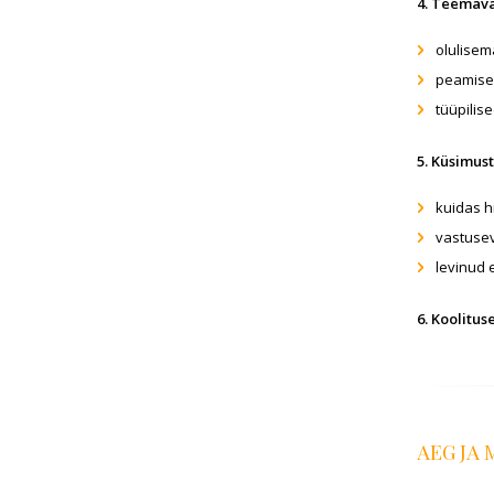
4. Teemava
olulisem
peamised
tüüpilis
5. Küsimus
kuidas h
vastusev
levinud
6. Koolitu
AEG JA