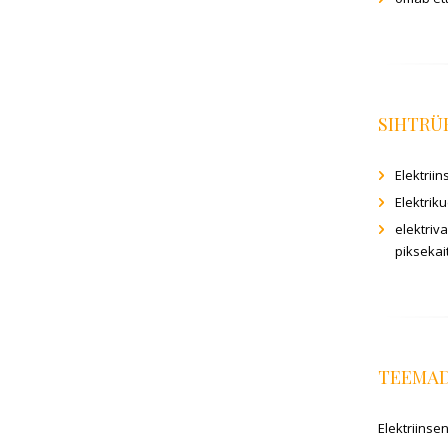
SIHTR
Elektrii
Elektrik
elektriv
piksekai
TEEMA
Elektriinse