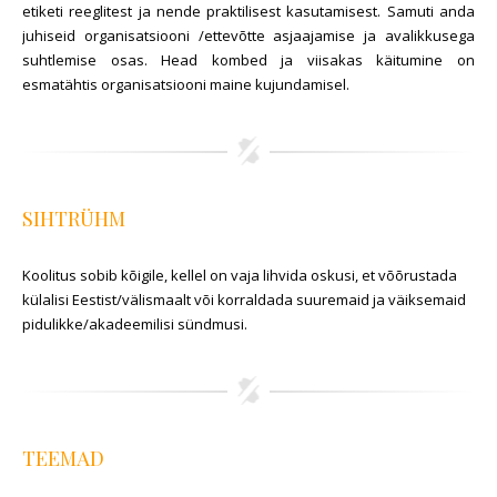
etiketi reeglitest ja nende praktilisest kasutamisest. Samuti anda
juhiseid organisatsiooni /ettevõtte asjaajamise ja avalikkusega
suhtlemise osas. Head kombed ja viisakas käitumine on
esmatähtis organisatsiooni maine kujundamisel.
SIHTRÜHM
Koolitus sobib kõigile, kellel on vaja lihvida oskusi, et võõrustada
külalisi Eestist/välismaalt või korraldada suuremaid ja väiksemaid
pidulikke/akadeemilisi sündmusi.
TEEMAD