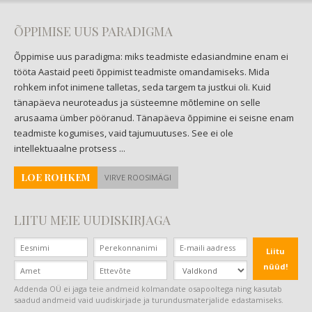
ÕPPIMISE UUS PARADIGMA
Õppimise uus paradigma: miks teadmiste edasiandmine enam ei
tööta Aastaid peeti õppimist teadmiste omandamiseks. Mida
rohkem infot inimene talletas, seda targem ta justkui oli. Kuid
tänapäeva neuroteadus ja süsteemne mõtlemine on selle
arusaama ümber pööranud. Tänapäeva õppimine ei seisne enam
teadmiste kogumises, vaid tajumuutuses. See ei ole
intellektuaalne protsess ...
LOE ROHKEM
VIRVE ROOSIMÄGI
LIITU MEIE UUDISKIRJAGA
Liitu
nüüd!
Addenda OÜ ei jaga teie andmeid kolmandate osapooltega ning kasutab
saadud andmeid vaid uudiskirjade ja turundusmaterjalide edastamiseks.