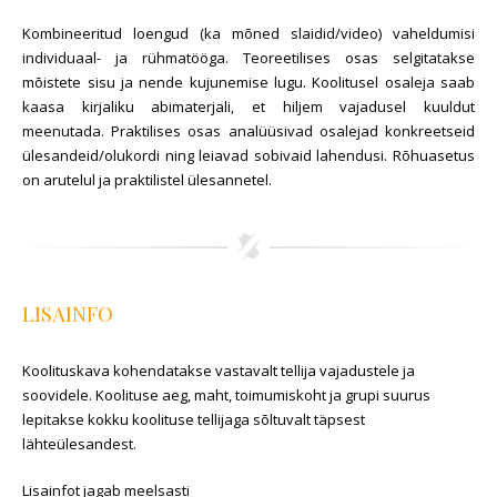
Kombineeritud loengud (ka mõned slaidid/video) vaheldumisi
individuaal- ja rühmatööga. Teoreetilises osas selgitatakse
mõistete sisu ja nende kujunemise lugu. Koolitusel osaleja saab
kaasa kirjaliku abimaterjali, et hiljem vajadusel kuuldut
meenutada. Praktilises osas analüüsivad osalejad konkreetseid
ülesandeid/olukordi ning leiavad sobivaid lahendusi. Rõhuasetus
on arutelul ja praktilistel ülesannetel.
LISAINFO
Koolituskava kohendatakse vastavalt tellija vajadustele ja
soovidele. Koolituse aeg, maht, toimumiskoht ja grupi suurus
lepitakse kokku koolituse tellijaga sõltuvalt täpsest
lähteülesandest.
Lisainfot jagab meelsasti