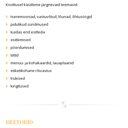
Koolitusel käsitleme järgnevaid teemasid:
tseremooniad, vastuvõtud, lõunad, õhtusöögid
pidulikud sündmused
kuidas end esitleda
esitlemised
pöördumised
tiitlid
menüü- ja kohakaardid, lauaplaanid
etiketikohane rõivastus
trükised
kingitused
MEETODID